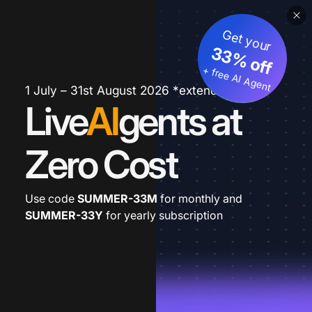
Get your
33% off
+ free AI Agent
1 July – 31st August 2026 *extended
Live
AI
gents at
Zero Cost
Use code
SUMMER-33M
for monthly and
SUMMER-33Y
for yearly subscription