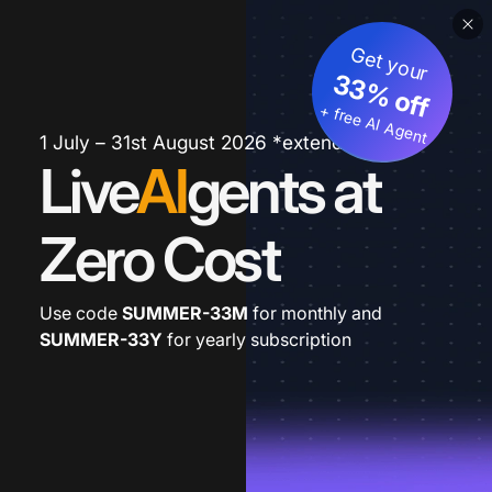
Get your
33% off
+ free AI Agent
1 July – 31st August 2026 *extended
Live
AI
gents at
Zero Cost
Use code
SUMMER-33M
for monthly and
SUMMER-33Y
for yearly subscription