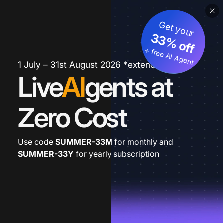
Get your
33% off
+ free AI Agent
1 July – 31st August 2026 *extended
Live
AI
gents at
Zero Cost
Use code
SUMMER-33M
for monthly and
SUMMER-33Y
for yearly subscription