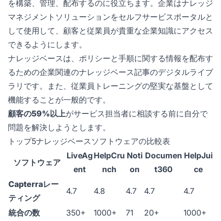
を構築、管理、配布するのに役立ちます。企業はナレッジ
マネジメントソリューションをセルフサービスポータルと
して使用して、顧客と従業員が貴重な企業知識にアクセス
できるようにします。
ナレッジベースは、ポリシーと手順に関する情報を配布す
るための企業関連のナレッジベース記事のデジタルライブ
ラリです。また、従業員トレーニングの堅実な基盤として
機能することが一般的です。
顧客の59%以上
がサービス担当者に相談する前に自分で
問題を解決しようとします。
トップ5ナレッジベースソフトウェアの比較表
LiveAg
HelpCru
Noti
Documen
HelpJui
ソフトウェア
ent
nch
on
t360
ce
Capterraレー
4.7
4.8
4.7
4.7
4.7
ティング
統合の数
350+
1000+
71
20+
1000+