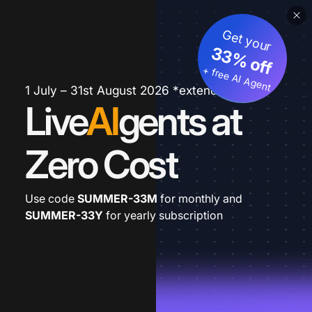
Get your
33% off
+ free AI Agent
1 July – 31st August 2026 *extended
Live
AI
gents at
Zero Cost
Use code
SUMMER-33M
for monthly and
SUMMER-33Y
for yearly subscription