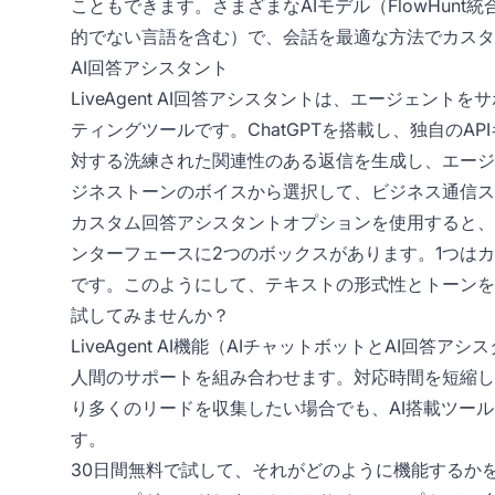
こともできます。さまざまなAIモデル（FlowHun
的でない言語を含む）で、会話を最適な方法でカスタ
AI回答アシスタント
LiveAgent AI回答アシスタントは、エージェ
ティングツールです。ChatGPTを搭載し、独自のA
対する洗練された関連性のある返信を生成し、エージ
ジネストーンのボイスから選択して、ビジネス通信ス
カスタム回答アシスタントオプションを使用すると、
ンターフェースに2つのボックスがあります。1つは
です。このようにして、テキストの形式性とトーンを
試してみませんか？
LiveAgent AI機能（AIチャットボットとAI
人間のサポートを組み合わせます。対応時間を短縮し
り多くのリードを収集したい場合でも、AI搭載ツー
す。
30日間無料で試して、それがどのように機能するか