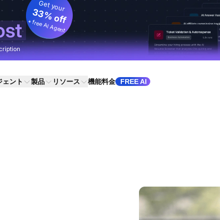
Get your
33% off
+ free AI Agent
ost
cription
ジェント
製品
リソース
機能
料金
FREE AI