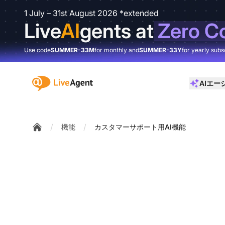
1 July – 31st August 2026 *extended
Live
AI
gents at
Zero C
Use code
SUMMER-33M
for monthly and
SUMMER-33Y
for yearly subs
:site.title
AIエー
/
/
機能
カスタマーサポート用AI機能
Home