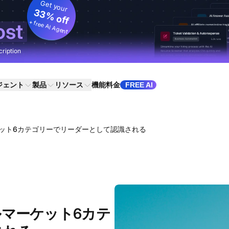
Get your
33% off
+ free AI Agent
ost
cription
ジェント
製品
リソース
機能
料金
FREE AI
ルマーケット6カテゴリーでリーダーとして認識される
ジタルマーケット6カテ