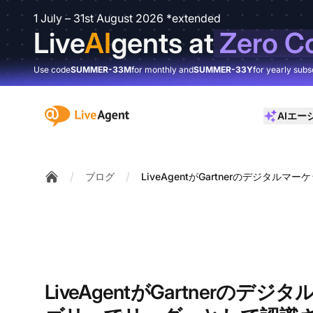
1 July – 31st August 2026 *extended
Live
AI
gents at
Zero C
Use code
SUMMER-33M
for monthly and
SUMMER-33Y
for yearly subs
:site.title
AIエー
/
/
ブログ
LiveAgentがGartnerのデジタ
Home
LiveAgentがGartnerのデ