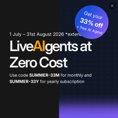
Get your
33% off
+ free AI Agent
1 July – 31st August 2026 *extended
Live
AI
gents at
Zero Cost
Use code
SUMMER-33M
for monthly and
SUMMER-33Y
for yearly subscription