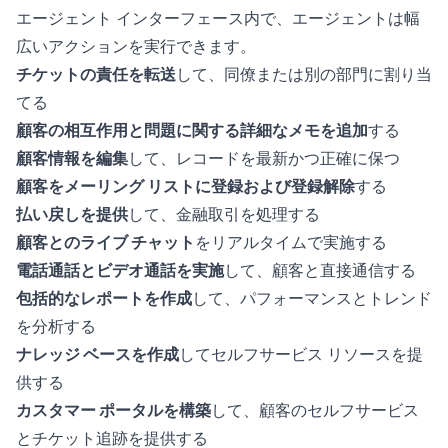
エージェント インターフェース内で、エージェントは幅
広いアクションを実行できます。
チケットの責任を転送
して、同僚または別の部門に割り当
てる
顧客の相互作用と問題に関する詳細なメモを追加
する
顧客情報を編集
して、レコードを最新かつ正確に保つ
顧客をメーリング リストに登録および登録解除
する
払い戻しを提供
して、金融取引を処理する
顧客とのライブ チャット
をリアルタイムで実施する
電話通話とビデオ通話を実施
して、顧客と直接通信する
包括的なレポートを作成
して、パフォーマンスとトレンド
を分析する
ナレッジ ベースを作成
してセルフサービス リソースを提
供する
カスタマー ポータルを構築
して、顧客のセルフサービス
とチケット追跡を提供する