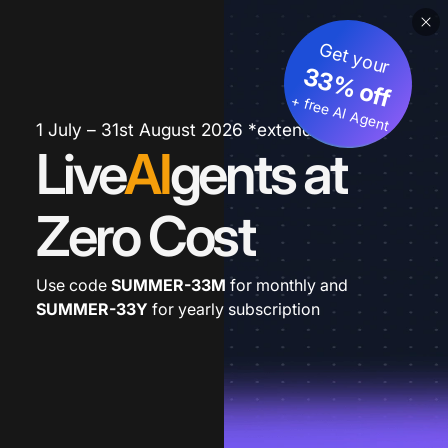
Get your
33% off
+ free AI Agent
1 July – 31st August 2026 *extended
Live
AI
gents at
Zero Cost
Use code
SUMMER-33M
for monthly and
SUMMER-33Y
for yearly subscription