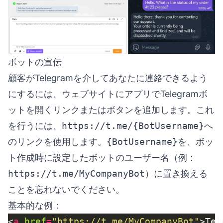
ボットの宣伝
顧客がTelegramを介してあなたに連絡できるよう
にするには、ウェブサイトにアプリでTelegramボ
ットを開くリンクまたはボタンを追加します。これ
を行うには、
https://t.me/{BotUsername}
へ
のリンクを使用します。
{BotUsername}
を、ボッ
ト作成時に設定したボットのユーザー名（例：
https://t.me/MyCompanyBot
）に置き換える
ことを忘れないでください。
基本的な例：
<
a
href
=
"https://t.me/MyCompanyBot"
>Te