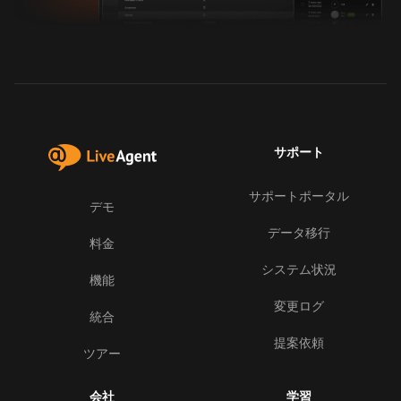
サポート
サポートポータル
デモ
データ移行
料金
システム状況
機能
変更ログ
統合
提案依頼
ツアー
会社
学習