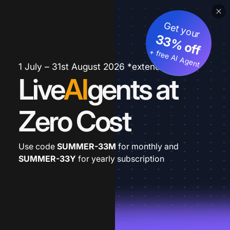
Get your
33% off
+ free AI Agent
1 July – 31st August 2026 *extended
Live
AI
gents at
Zero Cost
Use code
SUMMER-33M
for monthly and
SUMMER-33Y
for yearly subscription