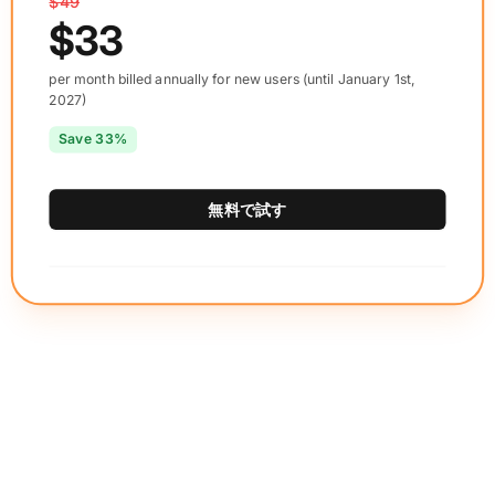
$49
$33
per month billed annually for new users (until January 1st,
2027)
Save 33%
無料で試す