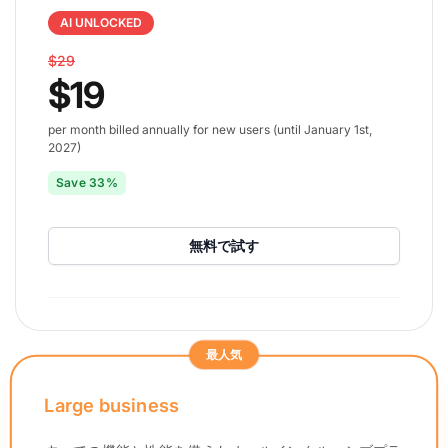
AI UNLOCKED
$29
$19
per month billed annually for new users (until January 1st,
2027)
Save 33%
無料で試す
最人気
Large business