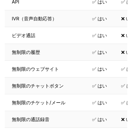
API
✅ はい
✅ 
IVR（音声自動応答）
✅ はい
❌ 
ビデオ通話
✅ はい
❌ 
無制限の履歴
✅ はい
❌ 
無制限のウェブサイト
✅ はい
✅ 
無制限のチャットボタン
✅ はい
✅ 
無制限のチケット/メール
✅ はい
✅ 
無制限の通話録音
✅ はい
❌ 