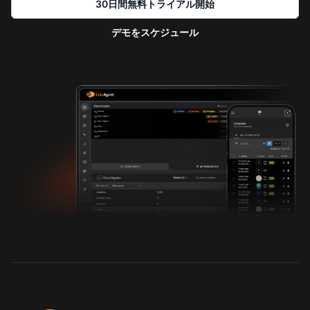
30日間無料トライアル開始
デモをスケジュール
お