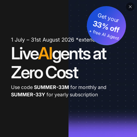
Get your
33% off
+ free AI Agent
1 July – 31st August 2026 *extended
Live
AI
gents at
Zero Cost
Use code
SUMMER-33M
for monthly and
SUMMER-33Y
for yearly subscription