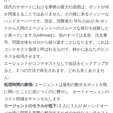
現代のサポートにおける摩擦の最大の原因は、ボットが何
か間違えることではありません。その後に来るメッシーな
ハンドオーバーです。現在、消費者の 15% のみが AI ボッ
トから人間のエージェントへのスムーズな移行を経験した
と述べています (
Unthread
)。他のすべては名前、注文番
号、問題全体をゼロから繰り返すことになります。これは
コンテキスト負債と呼ばれるもので、静かにあなたのビジ
ネスを枯渇させます。
エージェントがコンテキストなしで会話をピックアップす
ると、3 つの方法で再生されます。どれも良くありませ
ん:
処理時間の膨張:
エージェントは最初の数分をボットが既
に聞いたことに追いつくのに費やし、オートメーションの
コスト削減をキャンセルします。
エージェントのモラルが低下:
3 人に 1 人が AI ハンドオー
バー後に問題を実際に解決するための十分なコンテキスト