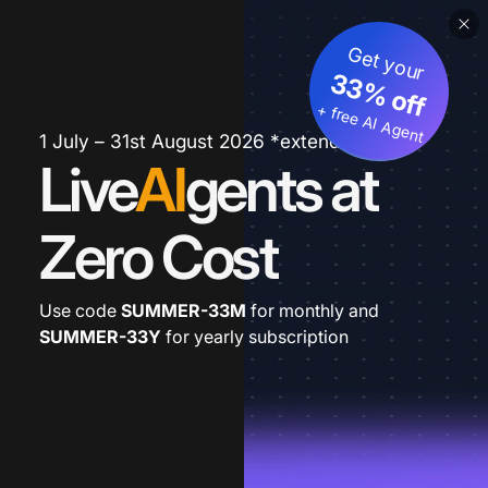
Get your
33% off
+ free AI Agent
1 July – 31st August 2026 *extended
Live
AI
gents at
Zero Cost
Use code
SUMMER-33M
for monthly and
SUMMER-33Y
for yearly subscription