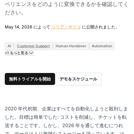
ペリエンスをどのように変換できるかを確認してく
ださい。
May 14
May 14, 2026 によって
リリア・サフコ
に公開されました。
AI
Customer Support
Human Handover
Automation
+1 もっと見る
無料トライアルを開始
デモをスケジュール
2020 年代初期、企業はすべてを自動化しようと殺到しま
した。目標は簡単でした: コストを削減し、チケットを転
送することです。しかし、2026 年を通して進むにつれ
て、データはより複雑なストーリーを語っています。は