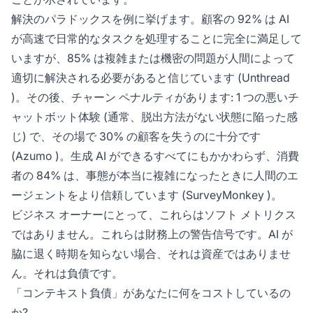
解決のパラドックスを例に挙げます。顧客の 92% は AI
が高速で日常的なタスクを処理することに完全に満足して
いますが、85% は複雑または機密の問題が人間によって
適切に解決される必要があると信じています (
Unthread
)。その後、チャーン ペナルティがあります: 1 つの悪いチ
ャットボット体験 (通常、脱出方法がない状態に陥った感
じ) で、その場で 30% の顧客を失うのに十分です
(
Azumo
)。生成 AI ができるすべてにもかかわらず、消費
者の 84% は、事態が本当に複雑になったときに人間のエ
ージェントをより信頼しています (
SurveyMonkey
)。
ビジネス オーナーにとって、これらはソフト メトリクス
ではありません。これらは財務上の警告信号です。AI が
脇に退く時期を知らない場合、それは資産ではありませ
ん。それは負債です。
「コンテキスト負債」があなたに何をコストしているの
か?