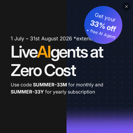
Get your
33% off
+ free AI Agent
1 July – 31st August 2026 *extended
Live
AI
gents at
Zero Cost
Use code
SUMMER-33M
for monthly and
SUMMER-33Y
for yearly subscription