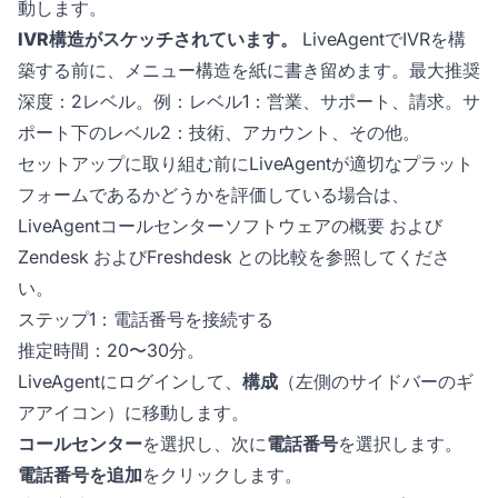
動します。
IVR構造がスケッチされています。
LiveAgentでIVRを構
築する前に、メニュー構造を紙に書き留めます。最大推奨
深度：2レベル。例：レベル1：営業、サポート、請求。サ
ポート下のレベル2：技術、アカウント、その他。
セットアップに取り組む前にLiveAgentが適切なプラット
フォームであるかどうかを評価している場合は、
LiveAgentコールセンターソフトウェアの概要
および
Zendesk
および
Freshdesk
との比較を参照してくださ
い。
ステップ1：電話番号を接続する
推定時間：20〜30分。
LiveAgentにログインして、
構成
（左側のサイドバーのギ
アアイコン）に移動します。
コールセンター
を選択し、次に
電話番号
を選択します。
電話番号を追加
をクリックします。