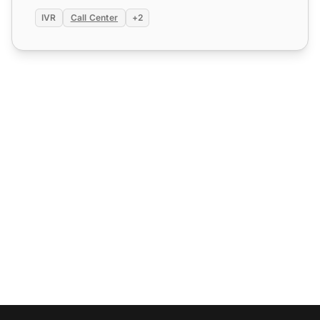
IVR
Call Center
+2