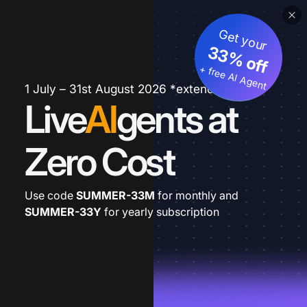
Get your
33% off
+ free AI Agent
1 July – 31st August 2026 *extended
Live
AI
gents at
Zero Cost
Use code
SUMMER-33M
for monthly and
SUMMER-33Y
for yearly subscription