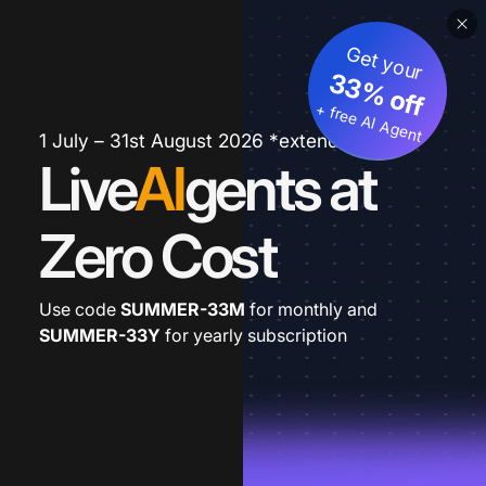
Get your
33% off
+ free AI Agent
1 July – 31st August 2026 *extended
Live
AI
gents at
Zero Cost
Use code
SUMMER-33M
for monthly and
SUMMER-33Y
for yearly subscription